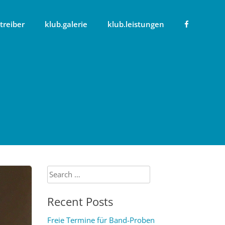
treiber
klub.galerie
klub.leistungen
Search
for:
Recent Posts
Freie Termine für Band-Proben