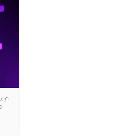
ten”:
O,