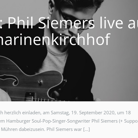
 Phil Siemers live a
arinenkirchhof
ch herzlich einladen, am Samstag, 19. September 2020, um 18
dem Hamburger Soul-Pop-Singer-Songwriter Phil Siemers (+ Suppor
 Mühren dabeizusein. Phil Siemers war […]