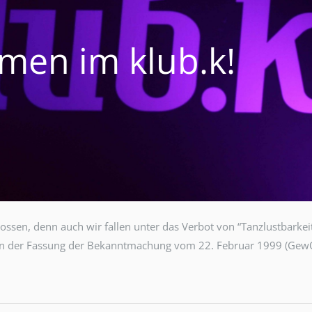
men im klub.k!
lossen, denn auch wir fallen unter das Verbot von “Tanzlustbarkei
n der Fassung der Bekanntmachung vom 22. Februar 1999 (Gew