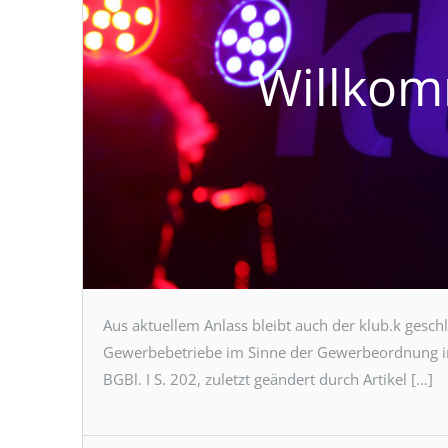
Willkom
Aus aktuellem Anlass bleibt auch der klub.k gesch
Gewerbebetriebe im Sinne der Gewerbeordnung i
BGBl. I S. 202, zuletzt geändert durch Artikel […]