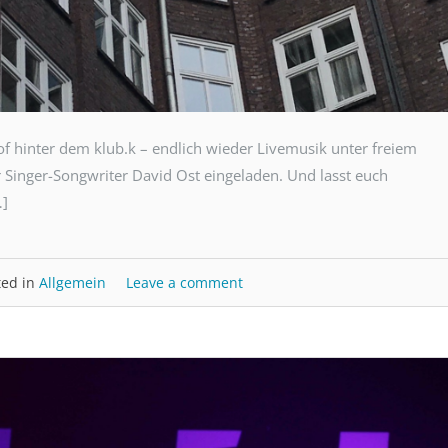
f hinter dem klub.k – endlich wieder Livemusik unter freiem
inger-Songwriter David Ost eingeladen. Und lasst euch
…]
ted in
Allgemein
Leave a comment