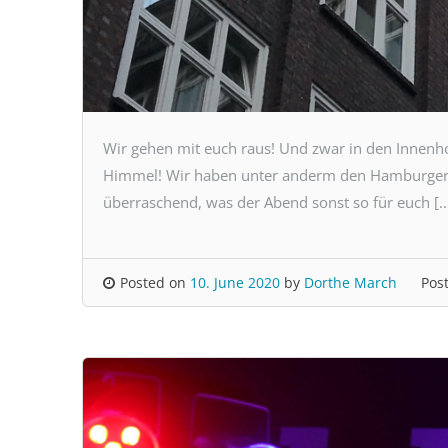
Wir gehen mit euch raus! Und zwar in den Innenho
Himmel! Wir haben unter anderm den Hamburger S
überraschend, was der Abend sonst so für euch [
Posted on
10. June 2020
by
Dorthe March
Pos