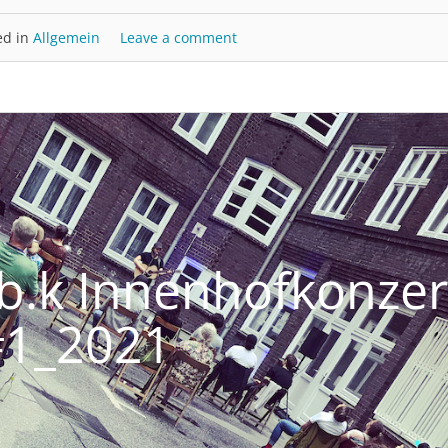
ed in
Allgemein
Leave a comment
ub.k Innenhofkonzer
#1_2021