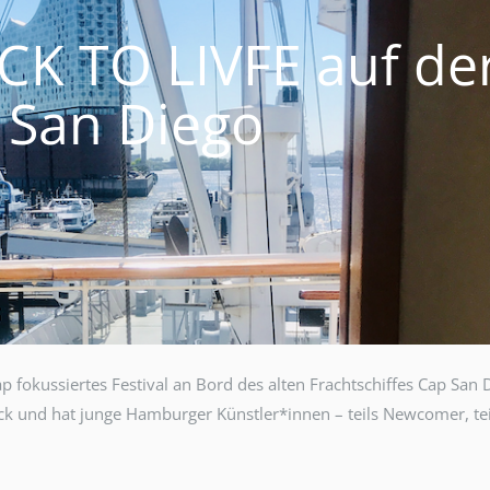
ACK TO LIVFE auf de
 San Diego
fokussiertes Festival an Bord des alten Frachtschiffes Cap San 
eck und hat junge Hamburger Künstler*innen – teils Newcomer, tei