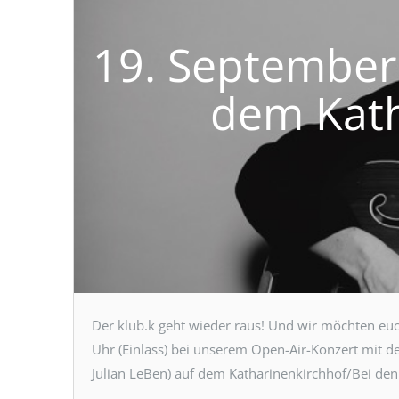
19. September:
dem Kath
Der klub.k geht wieder raus! Und wir möchten eu
Uhr (Einlass) bei unserem Open-Air-Konzert mit 
Julian LeBen) auf dem Katharinenkirchhof/Bei den