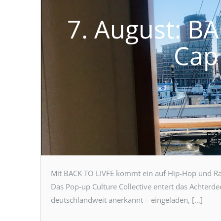
7. August: B
Cap
Mit BACK TO LIVFE kommt ein auf Hip-Hop und Rap 
Das Pop-up Culture Collective entert das Achterd
deutschlandweit anerkannt – eingeladen, […]