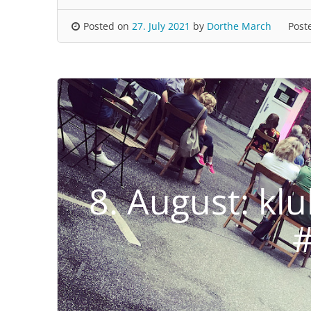
Posted on
27. July 2021
by
Dorthe March
Post
8. August: kl