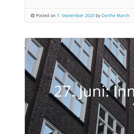
Posted on
7. September 2020
by
Dorthe March
27. Juni: I