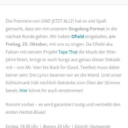
Die Premiere von UND JETZT ALLE! hat so viel Spaß
gemacht, dass wir mit unserem
Singalong-Format
in die
nächste Runde gehen. Wir haben
Ofield
eingeladen,
am
Freitag, 25. Oktober,
mit uns zu singen. Da Ofield aka
Fabian mit seinem Projekt
Tape That
die Musik der 90er-
Jahre feiert, bringt er euch Songs aus genau dieser Dekade
mit – von Mr. Vain bis Back for Good. Textfest muss dabei
keiner sein: Die Lyrics beamen wir an die Wand. Und unser
Kühlschrank hält reichlich Getränke zum Ölen der Stimme
bereit.
Hier
könnt ihr euch einstimmen!
Kommt vorbei – es wird garantiert lustig und vertreibt den
ersten Herbst-Blues!
Einlass 19:30 Uhr | Beginn 20 Uhr | Eintritt: Hutspende