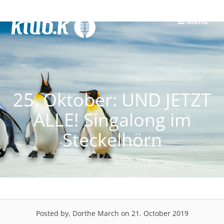
Skip
to
Menu
content
25. Oktober: UND JETZT
ALLE! Singalong im
Steckelhörn
Posted by, Dorthe March
on 21. October 2019