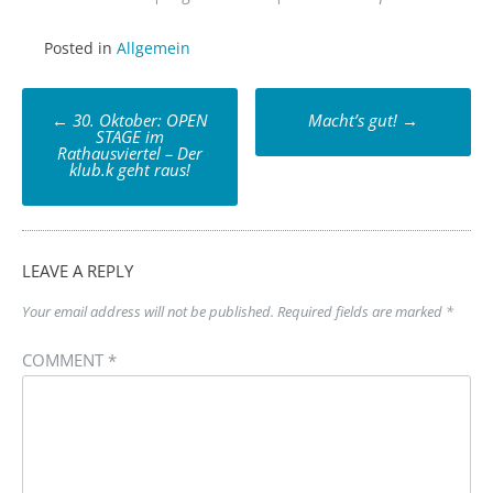
Posted in
Allgemein
Post
←
30. Oktober: OPEN
Macht’s gut!
→
navigation
STAGE im
Rathausviertel – Der
klub.k geht raus!
LEAVE A REPLY
Your email address will not be published.
Required fields are marked
*
COMMENT
*