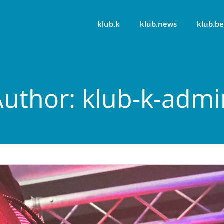
klub.k
klub.news
klub.be
Author:
klub-k-admi