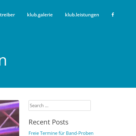
treiber
klub.galerie
klub.leistungen
n
Search
for:
Recent Posts
Freie Termine für Band-Proben