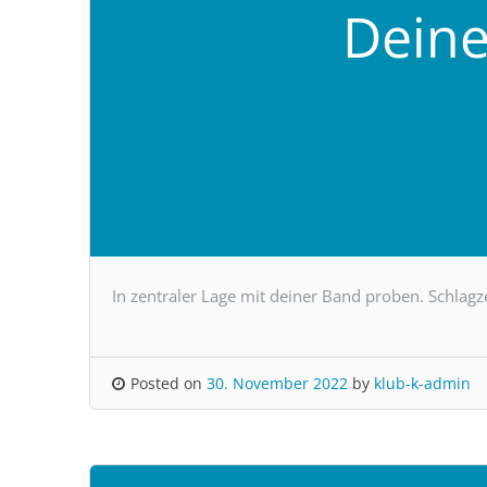
Dein
In zentraler Lage mit deiner Band proben. Schlagz
Posted on
30. November 2022
by
klub-k-admin